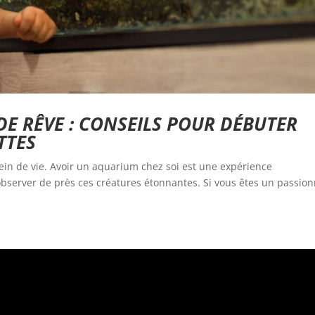
E RÊVE : CONSEILS POUR DÉBUTER
TTES
ein de vie. Avoir un aquarium chez soi est une expérience
observer de près ces créatures étonnantes. Si vous êtes un passio