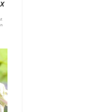
UX
st
in