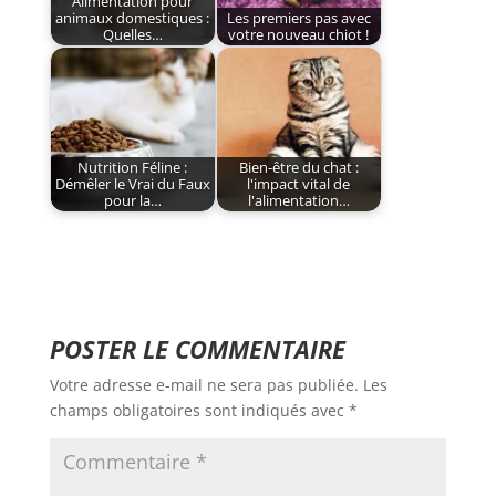
Alimentation pour
animaux domestiques :
Les premiers pas avec
Quelles…
votre nouveau chiot !
Nutrition Féline :
Bien-être du chat :
Démêler le Vrai du Faux
l'impact vital de
pour la…
l'alimentation…
POSTER LE COMMENTAIRE
Votre adresse e-mail ne sera pas publiée.
Les
champs obligatoires sont indiqués avec
*